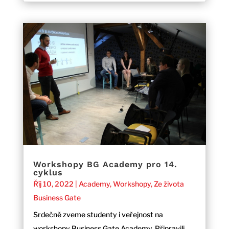
Workshopy BG Academy pro 14.
cyklus
Říj 10, 2022
|
Academy
,
Workshopy
,
Ze života
Business Gate
Srdečně zveme studenty i veřejnost na
workshopy Business Gate Academy. Připravili