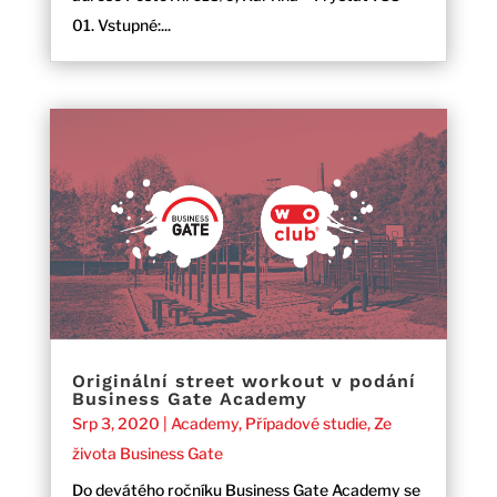
01. Vstupné:...
Originální street workout v podání
Business Gate Academy
Srp 3, 2020
|
Academy
,
Případové studie
,
Ze
života Business Gate
Do devátého ročníku Business Gate Academy se