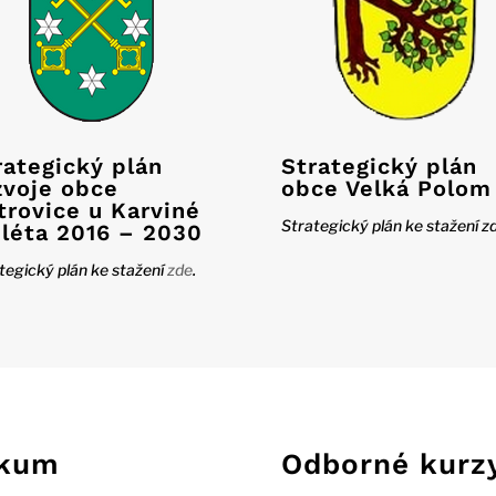
rategický plán
Strategický plán
zvoje obce
obce Velká Polom
trovice u Karviné
Strategický plán ke stažení zd
 léta 2016 – 2030
tegický plán ke stažení
zde
.
zkum
Odborné kurz