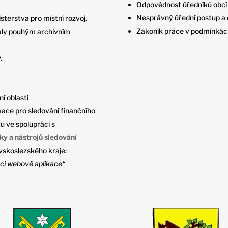
Odpovědnost úředníků obcí 
Nesprávný úřední postup a 
sterstva pro místní rozvoj.
Zákoník práce v podmínkách
staly pouhým archivním
.
í oblasti
kace pro sledování finančního
u ve spolupráci s
y a nástrojů sledování
vskoslezského kraje:
kci webové aplikace“