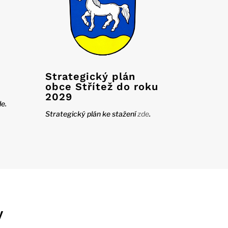
Strategický plán
obce Střítež do roku
2029
e.
Strategický plán ke stažení
zde
.
y