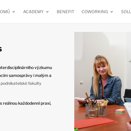
DOMŮ
ACADEMY
BENEFIT
COWORKING
SOL
s
interdisciplinárního výzkumu
izacím samosprávy i malým a
podnikatelské fakulty
s reálnou každodenní praxí,