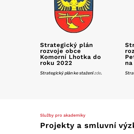
Strategický plán
St
rozvoje obce
ro
Komorní Lhotka do
Pe
roku 2022
na
Strategický plán ke stažení
zde
.
Stra
Služby pro akademiky
Projekty a smluvní vý