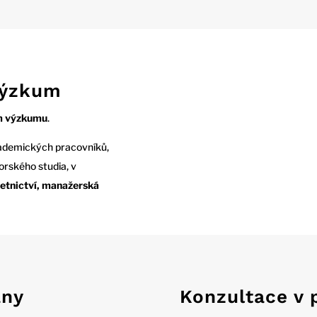
výzkum
m výzkumu
.
kademických pracovníků,
orského studia, v
etnictví, manažerská
ány
Konzultace v p