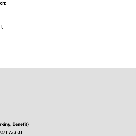
ch:
t,
king, Benefit)
štát 733 01