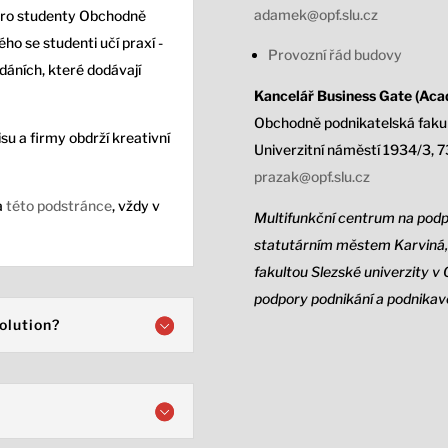
adamek@opf.slu.cz
pro studenty Obchodně
ho se studenti učí praxí -
Provozní řád budovy
adáních, které dodávají
Kancelář Business Gate (Acad
Obchodně podnikatelská fakul
su a firmy obdrží kreativní
Univerzitní náměstí 1934/3,
7
prazak@opf.slu.cz
a
této podstránce
, vždy v
Multifunkční centrum na podp
statutárním městem Karviná, 
fakultou Slezské univerzity v 
podpory podnikání a podnikavo
olution?