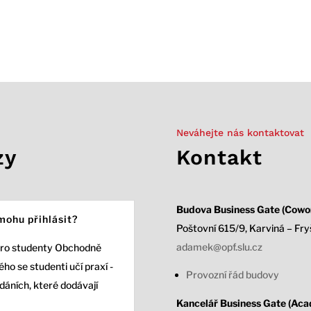
Neváhejte nás kontaktovat
zy
Kontakt
Budova Business Gate (Cowor
mohu přihlásit?
Poštovní 615/9, Karviná – Fry
adamek@opf.slu.cz
pro studenty Obchodně
ho se studenti učí praxí -
Provozní řád budovy
adáních, které dodávají
Kancelář Business Gate (Acad