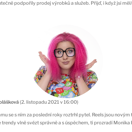
tečně podpořily prodej výrobků a služeb. Přijď, i když jsi měl
olášková
(2. listopadu 2021 v 16:00)
mu se s ním za poslední roky roztrhl pytel. Reels jsou nový
le trendy vlně svézt správně a s úspěchem, ti prozradí Monika P