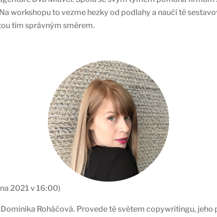
Na workshopu to vezme hezky od podlahy a naučí tě sestavov
rostou tím správným směrem.
íjna 2021 v 16:00)
 Dominika Roháčová. Provede tě světem copywritingu, jeho ps