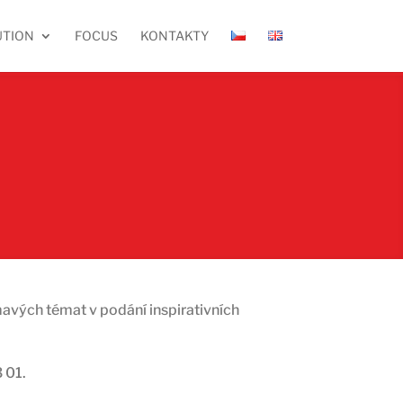
UTION
FOCUS
KONTAKTY
avých témat v podání inspirativních
 01.