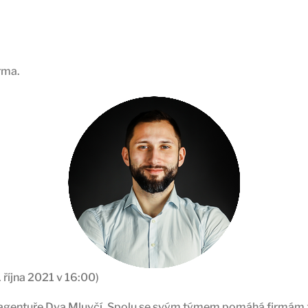
rma.
. října 2021 v 16:00)
agentuře Dva Mluvčí. Spolu se svým týmem pomáhá firmám zo