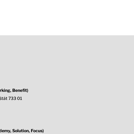
king, Benefit)
štát 733 01
emy, Solution, Focus)