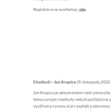
Registrace na workshop:
zde
Chatboti – Jan Krupica
(9. listopadu 2021
Jan Krupica je absolventem naší univerzit
tebou projde chatboty neboli počítačové p
využívat a rovnou si je i osaháš a názornou