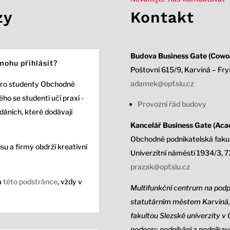
zy
Kontakt
Budova Business Gate (Cowor
mohu přihlásit?
Poštovní 615/9, Karviná – Fry
adamek@opf.slu.cz
pro studenty Obchodně
ho se studenti učí praxí -
Provozní řád budovy
adáních, které dodávají
Kancelář Business Gate (Acad
Obchodně podnikatelská fakul
su a firmy obdrží kreativní
Univerzitní náměstí 1934/3,
7
prazak@opf.slu.cz
a
této podstránce
, vždy v
Multifunkční centrum na podp
statutárním městem Karviná, 
fakultou Slezské univerzity v 
podpory podnikání a podnikavo