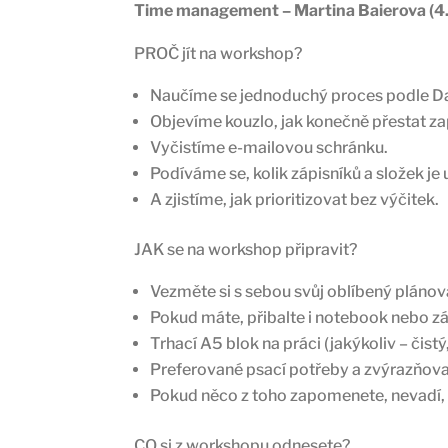
Time management – Martina Baierova (4. 
PROČ jít na workshop?
Naučíme se jednoduchý proces podle Davi
Objevíme kouzlo, jak konečně přestat za
Vyčistíme e-mailovou schránku.
Podíváme se, kolik zápisníků a složek j
A zjistíme, jak prioritizovat bez výčitek.
JAK se na workshop připravit?
Vezměte si s sebou svůj oblíbený plánova
Pokud máte, přibalte i notebook nebo zá
Trhací A5 blok na práci (jakýkoliv – čist
Preferované psací potřeby a zvýrazňov
Pokud něco z toho zapomenete, nevadí, 
CO si z workshopu odnesete?