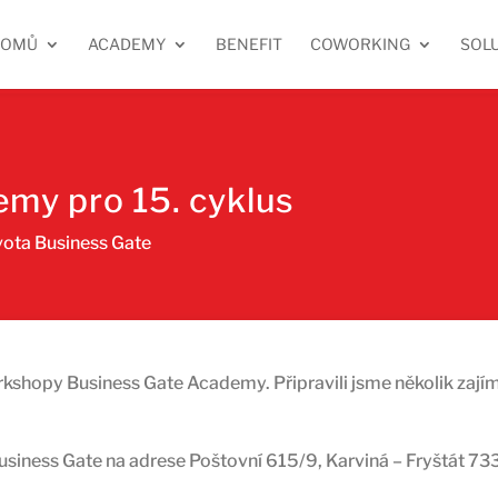
DOMŮ
ACADEMY
BENEFIT
COWORKING
SOL
my pro 15. cyklus
vota Business Gate
kshopy Business Gate Academy. Připravili jsme několik zajím
iness Gate na adrese Poštovní 615/9, Karviná – Fryštát 73