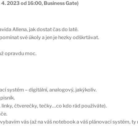
4. 2023 od 16:00, Business Gate)
da Allena, jak dostat čas do latě.
pomínat své úkoly a jen je hezky odškrtávat.
e už opravdu moc.
cí systém – digitální, analogový, jakýkoliv.
pisník.
ý, linky, čtverečky, tečky…co kdo rád používáte).
ače.
vybavím vás (až na váš notebook a váš plánovací systém, ty 