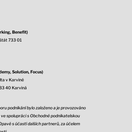
king, Benefit)
štát 733 01
emy, Solution, Focus)
ta v Karviné
33 40 Karviná
oru podnikání bylo založeno a je provozováno
ve spolupráci s Obchodně podnikatelskou
Opavě s účastí dalších partnerů, za účelem
sti.