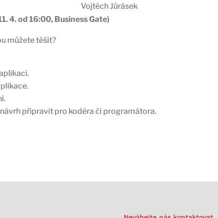
Vojtěch Jůrásek
1. 4. od 16:00, Business Gate)
u můžete těšit?
aplikací.
plikace.
í.
návrh připravit pro kodéra či programátora.
Neváhejte nás kontaktovat