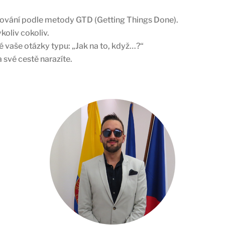
izování podle metody GTD (Getting Things Done).
koliv cokoliv.
vaše otázky typu: „Jak na to, když…?“
 své cestě narazíte.