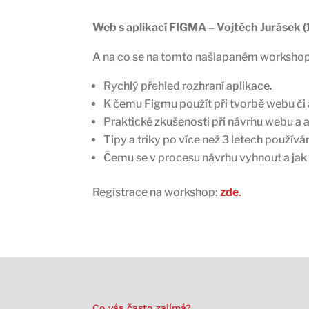
Web s aplikací FIGMA – Vojtěch Jurásek (1
A na co se na tomto našlapaném workshop
Rychlý přehled rozhraní aplikace.
K čemu Figmu použít při tvorbě webu či 
Praktické zkušenosti při návrhu webu a a
Tipy a triky po více než 3 letech používán
Čemu se v procesu návrhu vyhnout a jak 
Registrace na workshop:
zde
.
Co vás často zajímá?