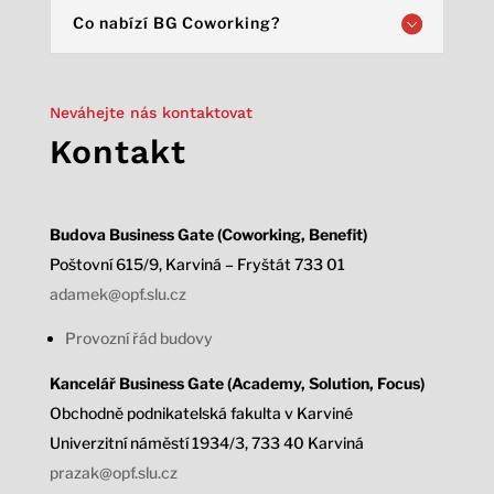
Co nabízí BG Coworking?
Neváhejte nás kontaktovat
Kontakt
Budova Business Gate (Coworking, Benefit)
Poštovní 615/9, Karviná – Fryštát 733 01
adamek@opf.slu.cz
Provozní řád budovy
Kancelář Business Gate (Academy, Solution, Focus)
Obchodně podnikatelská fakulta v Karviné
Univerzitní náměstí 1934/3,
733 40 Karviná
prazak@opf.slu.cz