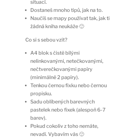
situací.
Dostaneš mnoho tipů, jak na to.
Naučíš se mapy používat tak, jak ti
žádná kniha neukáže 🙂
Co si s sebou vzít?
A4 blok s čistě bílými
nelinkovanými, netečkovanými,
nečtverečkovanými papíry
(minimálně 2 papíry).
Tenkou černou fixku nebo černou
propisku.
Sadu oblíbených barevných
pastelek nebo fixek (alespoň 6-7
barev).
Pokud cokoliv z toho nemáte,
nevadí. Vybavím vás 🙂