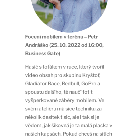
Focení mobilem v terénu – Petr
Andráško (25. 10. 2022 od 16:00,
Business Gate)
Hasič s foťákem v ruce, který tvořil
video obsah pro skupinu Kryštof,
Gladiátor Race, Redbull, GoPro a
spoustu dalšího, tě naučí fotit
vyšperkované záběry mobilem. Ve
svém ateliéru má sice techniku za
několik desítek tisíc, ale i tak si je
vědom, jak šikovná je ta malá placka v
našich kapsách. Pokud chceš na sítích