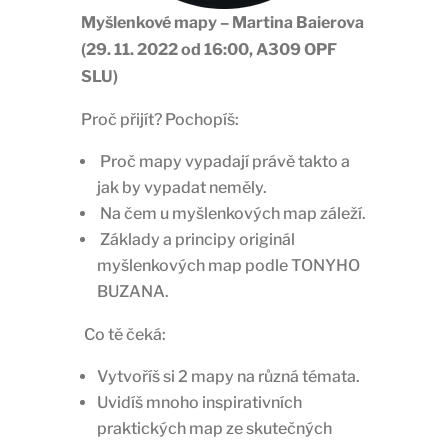
Myšlenkové mapy – Martina Baierova
(29. 11. 2022 od 16:00, A309 OPF
SLU)
Proč přijít? Pochopíš:
Proč mapy vypadají právě takto a
jak by vypadat neměly.
Na čem u myšlenkových map záleží.
Základy a principy originál
myšlenkových map podle TONYHO
BUZANA.
Co tě čeká:
Vytvoříš si 2 mapy na různá témata.
Uvidíš mnoho inspirativních
praktických map ze skutečných