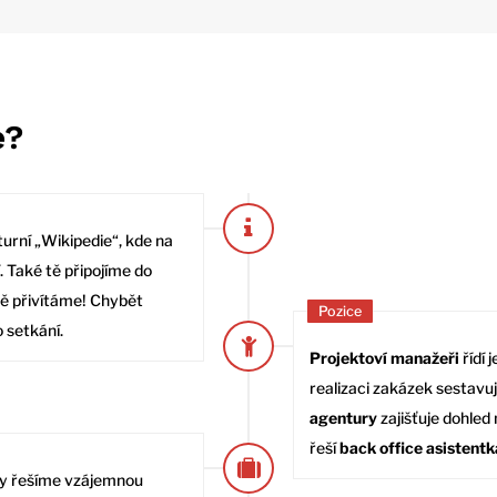
e?
turní „Wikipedie“, kde na
. Také tě připojíme do
tě přivítáme! Chybět
Pozice
 setkání.
Projektoví manažeři
řídí 
realizaci zakázek sestavu
agentury
zajišťuje dohled
řeší
back office asistentk
ny řešíme vzájemnou