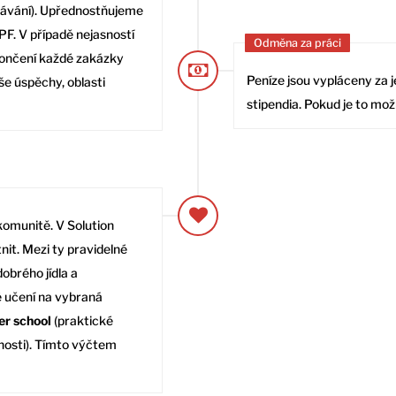
tkávání). Upřednostňujeme
PF. V případě nejasností
Odměna za práci
končení každé zakázky
Peníze jsou vypláceny za
e úspěchy, oblasti
stipendia. Pokud je to m
komunitě. V Solution
it. Mezi ty pravidelné
obrého jídla a
 učení na vybraná
r school
(praktické
nosti). Tímto výčtem