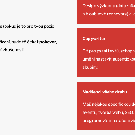
Design výzkumu (dotazníko
a hloubkové rozhovory) a 
io
(pokud je to pro tvou pozici
Copywriter
ízení, bude tě čekat
pohovor
,
í zkušenosti.
Cit pro psaní textů, schop
umění nastavit autenticko
skupiny.
Nadšenci všeho druhu
Máš nějakou specifickou do
eventů, tvorba webu, SEO, 
programování, natáčení vide