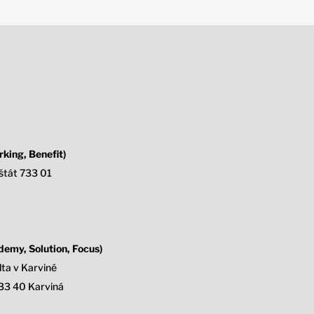
king, Benefit)
štát 733 01
emy, Solution, Focus)
ta v Karviné
33 40 Karviná