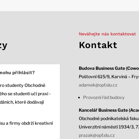
Neváhejte nás kontaktovat
zy
Kontakt
Budova Business Gate (Cowor
mohu přihlásit?
Poštovní 615/9, Karviná – Fry
adamek@opf.slu.cz
pro studenty Obchodně
ho se studenti učí praxí -
Provozní řád budovy
adáních, které dodávají
Kancelář Business Gate (Acad
Obchodně podnikatelská fakul
su a firmy obdrží kreativní
Univerzitní náměstí 1934/3,
7
prazak@opf.slu.cz