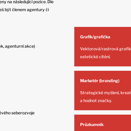
ny na následující pozice. Dle
eš být členem agentury či
Grafik/grafička
k, agenturní akce)
Vektorová/rastrová grafika
estetické cítění.
Marketér (branding)
Strategické myšlení, kreati
a hodnot značky.
tvého seberozvoje
Průzkumník