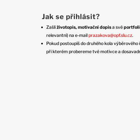
Jak se přihlásit?
Zašli
životopis, motivační dopis
a své
portfol
relevantní) na e-mail
prazakova@opf.slu.cz
.
Pokud postoupíš do druhého kola výběrového ř
při kterém probereme tvé motivce a dosavadn