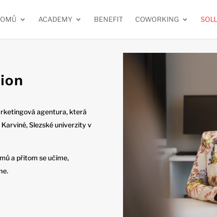
DOMŮ
ACADEMY
BENEFIT
COWORKING
SOL
ion
arketingová agentura, která
 Karviné, Slezské univerzity v
mů a přitom se učíme,
me.