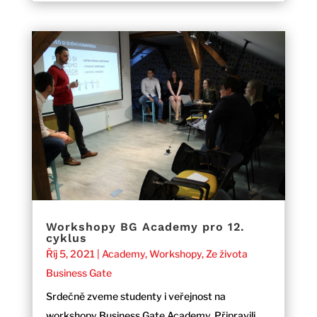
Workshopy BG Academy pro 12.
cyklus
Říj 5, 2021
|
Academy
,
Workshopy
,
Ze života
Business Gate
Srdečně zveme studenty i veřejnost na
workshopy Business Gate Academy. Připravili