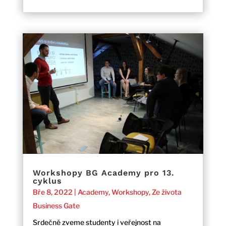
Workshopy BG Academy pro 13.
cyklus
Bře 8, 2022
|
Academy
,
Workshopy
,
Ze života
Business Gate
Srdečně zveme studenty i veřejnost na