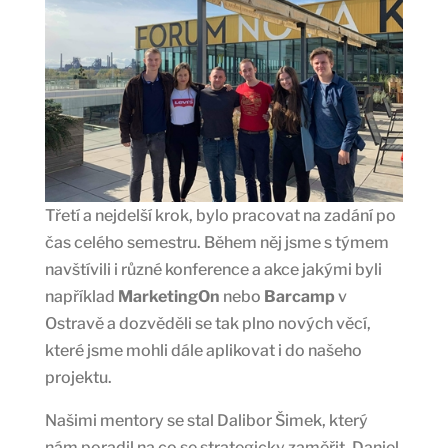
Třetí a nejdelší krok, bylo pracovat na zadání po
čas celého semestru. Během něj jsme s týmem
navštívili i různé konference a akce jakými byli
například
MarketingOn
nebo
Barcamp
v
Ostravě a dozvěděli se tak plno nových věcí,
které jsme mohli dále aplikovat i do našeho
projektu.
Našimi mentory se stal Dalibor Šimek, který
nám poradil na co se strategicky zaměřit, Daniel