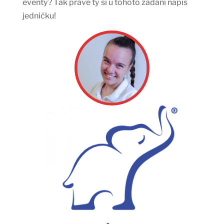
eventy? Tak právě ty si u tohoto zadání napiš
jedničku!