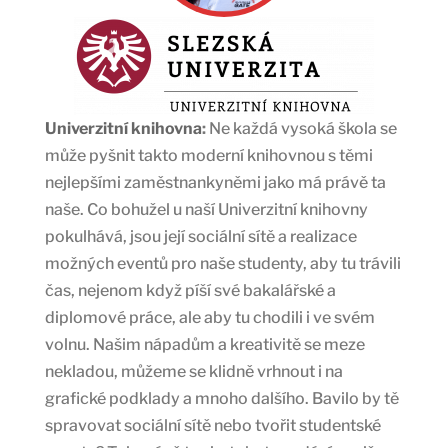
Univerzitní knihovna
:
Ne každá vysoká škola se
může pyšnit takto moderní knihovnou s těmi
nejlepšími zaměstnankyněmi jako má právě ta
naše. Co bohužel u naší Univerzitní knihovny
pokulhává, jsou její sociální sítě a realizace
možných eventů pro naše studenty, aby tu trávili
čas, nejenom když píší své bakalářské a
diplomové práce, ale aby tu chodili i ve svém
volnu. Našim nápadům a kreativitě se meze
nekladou, můžeme se klidně vrhnout i na
grafické podklady a mnoho dalšího. Bavilo by tě
spravovat sociální sítě nebo tvořit studentské