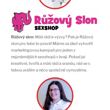
Růžový slon
:
Máš rád/a výzvy? Pak je Růžový
slon pro tebe to pravé! Máme za úkol vytvořit
marketingovou kampaň pro jeden z
nejznámějších sexshopů v kraji. Pokud jsi
kreativní, tvoříš a máš rád/a srandu, rád se s
tebou uvidím a něco společně vymyslíme.