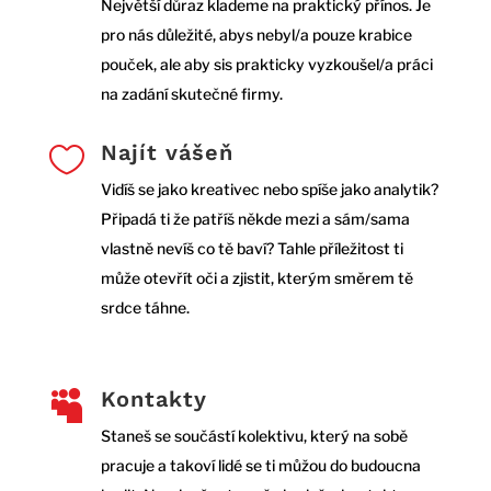
Největší důraz klademe na praktický přínos. Je
pro nás důležité, abys nebyl/a pouze krabice
pouček, ale aby sis prakticky vyzkoušel/a práci
na zadání skutečné firmy.
Najít vášeň

Vidíš se jako kreativec nebo spíše jako analytik?
Připadá ti že patříš někde mezi a sám/sama
vlastně nevíš co tě baví? Tahle příležitost ti
může otevřít oči a zjistit, kterým směrem tě
srdce táhne.
Kontakty

Staneš se součástí kolektivu, který na sobě
pracuje a takoví lidé se ti můžou do budoucna