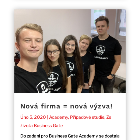
Nová firma = nová výzva!
Úno 5, 2020
|
Academy
,
Případové studie
,
Ze
života Business Gate
Do zadaní pro Business Gate Academy se dostala