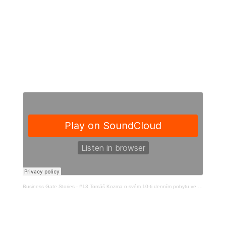
Business Gate Stories
·
#13 Tomáš Kozma o svém 10-ti denním pobytu ve tmě, z nichž byl 7 bez jídla